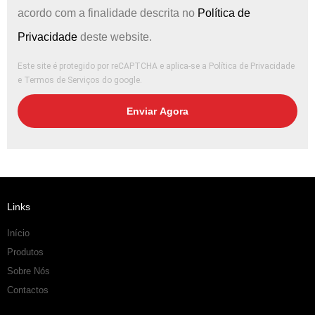
acordo com a finalidade descrita no
Política de
Privacidade
deste website.
Este site é protegido por reCAPTCHA e aplica-se
a Política de Privacidade
e
Termos de Serviços
do google.
Enviar Agora
Links
Início
Produtos
Sobre Nós
Contactos