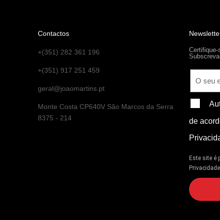
Contactos
Newslette
Certifique
+(351) 282 361 196
Subscreva 
+(351) 917 251 459
geral@joaomartins.pt
Au
Monte Costa CP640V São Marcos da Serra
8375 - 214
de acord
Privacid
Este site é
Privacidad