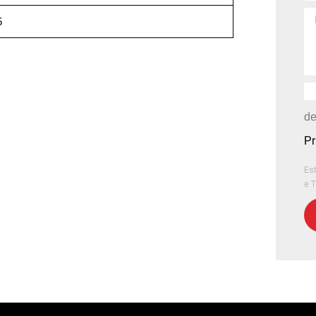
5
de
Pr
Est
e
T