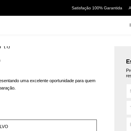
Satisfação 100% Garantida
A
)
E
Pr
re
resentando uma excelente oportunidade para quem
paração.
LVO