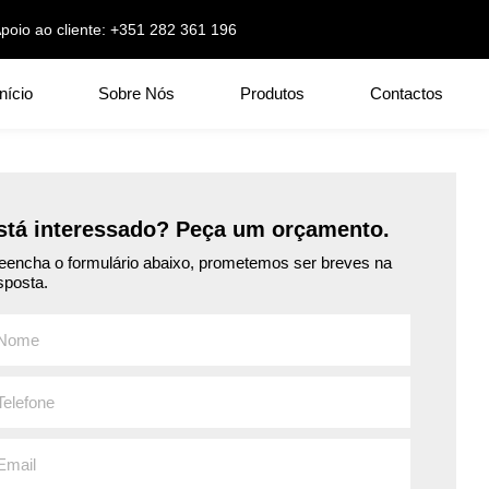
poio ao cliente: +351 282 361 196
Início
Sobre Nós
Produtos
Contactos
stá interessado? Peça um orçamento.
eencha o formulário abaixo, prometemos ser breves na
sposta.