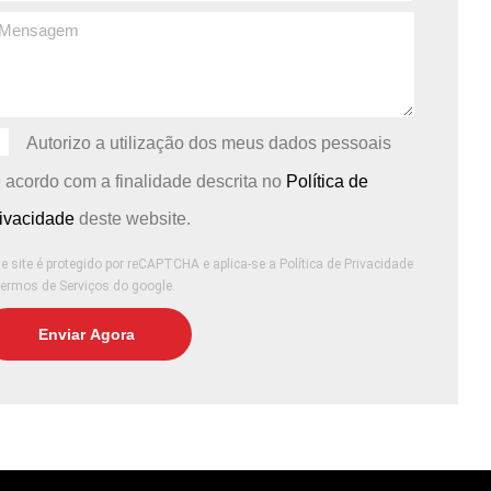
Autorizo ​​a utilização dos meus dados pessoais
 acordo com a finalidade descrita no
Política de
ivacidade
deste website.
e site é protegido por reCAPTCHA e aplica-se
a Política de Privacidade
ermos de Serviços
do google.
Enviar Agora