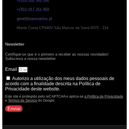
+(351) 282 361 196
+(351) 917 251 459
geral@joaomartins.pt
Monte Costa CP640V São Marcos da Serra 8375 - 214
Newsletter
Certifique-se que é o primeiro a receber as nossas novidades!
Subscreva a nossa newsletter.
Email
Autorizo a utilização dos meus dados pessoais de
acordo com a finalidade descrita na Política de
Privacidade deste website.
Este site é protegido pelo reCAPTCHA e aplica-se
a Política de Privacidade
e
Termos de Serviço
do Google.
Enviar